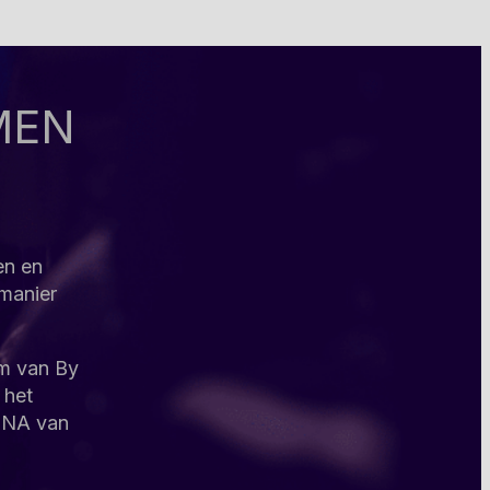
MEN
en en
 manier
am van By
 het
 DNA van