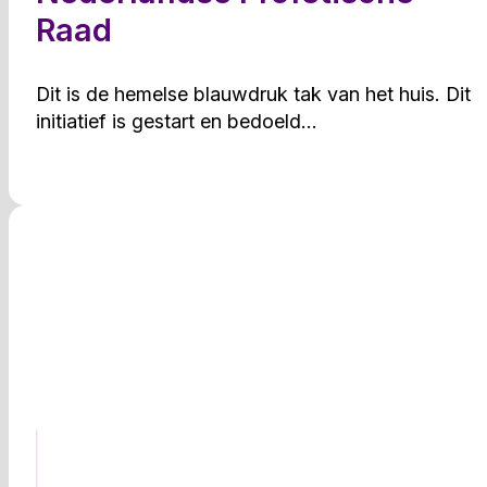
Raad
Dit is de hemelse blauwdruk tak van het huis. Dit
Ga naar website ->
initiatief is gestart en bedoeld...
God’s Embassy
Dit is de familie tak van het huis. Wekelijkse