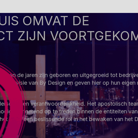
UIS OMVAT DE
RECT ZIJN VOORTGEKO
op van de jaren zijn geboren en uitgegroeid tot bedrijv
en de visie van By Design en geven hier op hun eigen
eiderschap en verantwoordelijkheid. Het apostolisch te
odig corrigerend op te treden binnen de entiteiten van
ft het team een beslissende rol in het bewaken van het