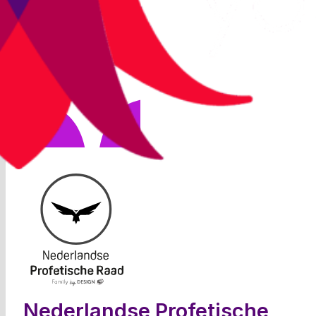
Become all you are meant to be
Nederlandse Profetische