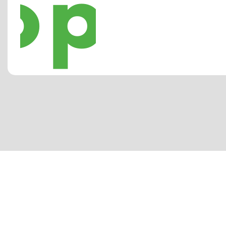
Ga naar website ->
Media By Design
Dit is de media tak van het huis. Deze BV is er op
gericht op...