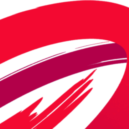
Ga naar website ->
European Prayer Initiative
Dit is de internationale voorbede tak van het
huis. Dit initiatief is geboren uit de...