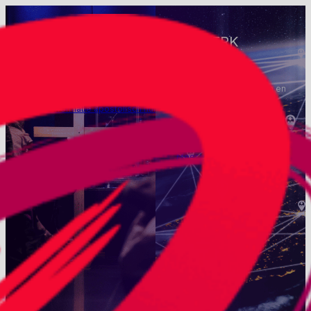
APOSTOLISCH HUIS
NETWERK
Alle entiteiten vormen gezamenlijk het Apostolisch Huis van
Het netwerk verbindt
By Design.
gemeentes, bedieningen en
ondernemingen die
Meer informatie apostolisch huis
relationeel verbonden zijn
met By Design.
Meer informatie netwerk