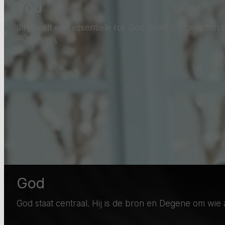
You
Jij speelt een essentiële rol. God heeft jou gekozen
By Design.
God
God staat centraal. Hij is de bron en Degene om wie al