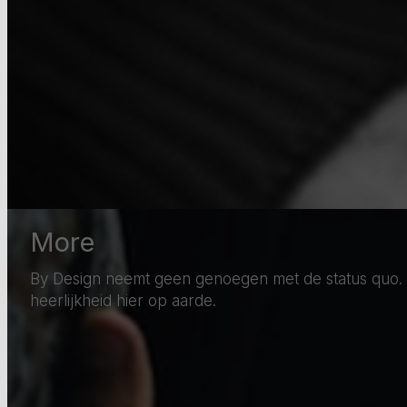
More
By Design neemt geen genoegen met de status quo. We
heerlijkheid hier op aarde.