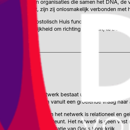
bedieningen en organisaties die samen het DNA, de v
structuur heeft, zijn zij onlosmakelijk verbonden met h
Binnen het Apostolisch Huis functioneren de entiteit
verantwoordelijkheid om richting te geven, te bewake
NETWERK
Het By Design Netwerk bestaat uit gemeentes, bedi
netwerk is ontstaan vanuit een groeiende vraag naar
De verbinding binnen het netwerk is relationeel en 
en voortgang ondersteunt. Het netwerk is geen vast m
bouwt aan de manifestatie van Gods Koninkrijk.