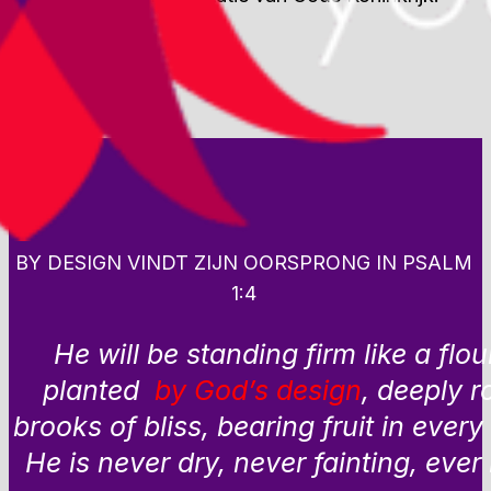
BY DESIGN VINDT ZIJN OORSPRONG IN PSALM
1:4
He will be standing firm like a flou
planted
by God’s design
, deeply r
brooks of bliss, bearing fruit in every
He is never dry, never fainting, ever